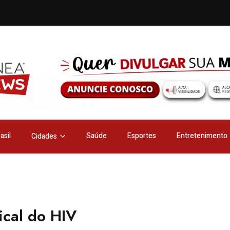
asil
Saúde
Esportes
Entretenimento
Cidades
ical do HIV