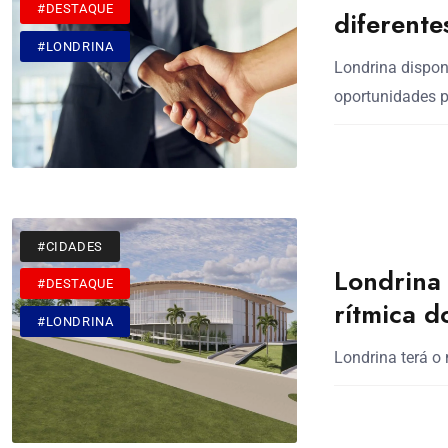
#DESTAQUE
diferente
#LONDRINA
Londrina dispon
oportunidades pa
#CIDADES
Londrina 
#DESTAQUE
rítmica d
#LONDRINA
Londrina terá o