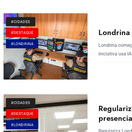
#CIDADES
Londrina 
#DESTAQUE
#LONDRINA
Londrina começo
iniciativa usa I
#CIDADES
Regulariz
#DESTAQUE
presencia
#LONDRINA
Regulariza Lond