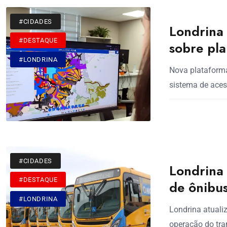
#CIDADES
Londrina 
#DESTAQUE
sobre pl
#LONDRINA
Nova plataform
sistema de aces
#CIDADES
Londrina 
#DESTAQUE
de ônibu
#LONDRINA
Londrina atualiz
operação do tra