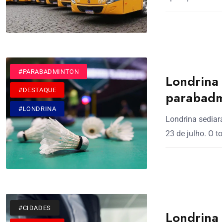
#CIDADES
#PARABADMINTON
Londrina 
#DESTAQUE
parabadm
#LONDRINA
Londrina sediar
23 de julho. O t
#CIDADES
Londrina