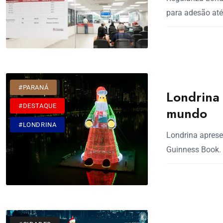
para adesão até
#CIDADES
#PARANÁ
Londrina 
#DESTAQUE
mundo
#LONDRINA
Londrina aprese
Guinness Book.