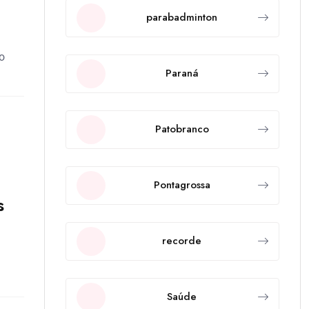
parabadminton
o
Paraná
Patobranco
Pontagrossa
s
recorde
Saúde