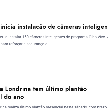
inicia instalação de câmeras inteligen
u a instalar 150 câmeras inteligentes do programa Olho Vivo. 
A para reforçar a segurança e
a Londrina tem último plantão
l do ano
rina realiza último plantão presencial neste sábado, com prazo 