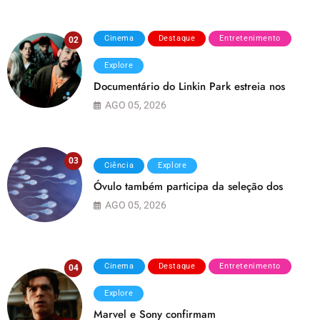
Cinema
Destaque
Entretenimento
02
Explore
Documentário do Linkin Park estreia nos
AGO 05, 2026
03
Ciência
Explore
Óvulo também participa da seleção dos
AGO 05, 2026
Cinema
Destaque
Entretenimento
04
Explore
Marvel e Sony confirmam