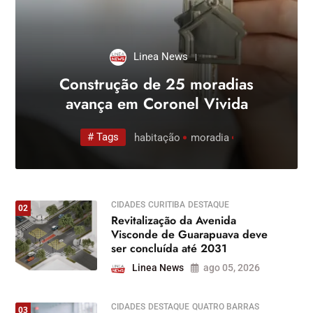
Linea News
Construção de 25 moradias
avança em Coronel Vivida
# Tags
abitação
moradia
obras
habitação
moradia
obras
habitaç
CIDADES
CURITIBA
DESTAQUE
02
Revitalização da Avenida
Visconde de Guarapuava deve
ser concluída até 2031
Linea News
ago 05, 2026
CIDADES
DESTAQUE
QUATRO BARRAS
03