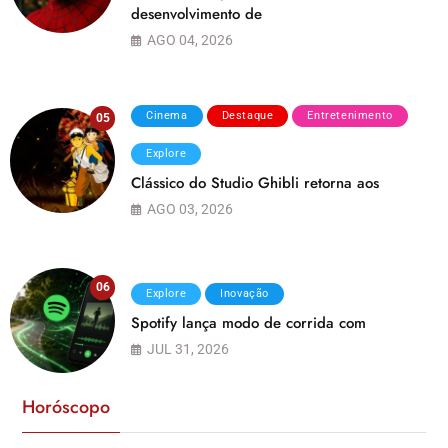
desenvolvimento de
AGO 04, 2026
Cinema
Destaque
Entretenimento
05
Explore
Clássico do Studio Ghibli retorna aos
AGO 03, 2026
06
Explore
Inovação
Spotify lança modo de corrida com
JUL 31, 2026
Horóscopo