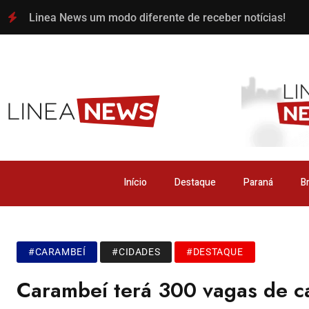
Linea News um modo diferente de receber notícias!
Início
Destaque
Paraná
Br
#CARAMBEÍ
#CIDADES
#DESTAQUE
Carambeí terá 300 vagas de ca