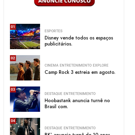
01
ESPORTES
Disney vende todos os espaços
publicitários.
02
CINEMA
ENTRETENIMENTO
EXPLORE
Camp Rock 3 estreia em agosto.
03
DESTAQUE
ENTRETENIMENTO
Hoobastank anuncia turnê no
Brasil com.
04
DESTAQUE
ENTRETENIMENTO
BK’ anuncia turnê de 10 anos.