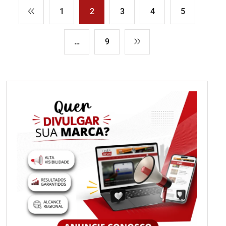
1
2
3
4
5
…
9