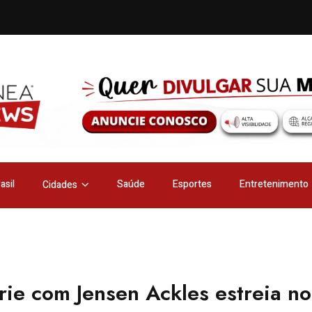
asil
Saúde
Esportes
Entretenimento
Cidades
ie com Jensen Ackles estreia no