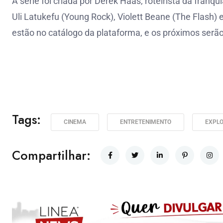
A série foi criada por Derek Haas, roteirista da fran
Uli Latukefu (Young Rock), Violett Beane (The Flash) 
estão no catálogo da plataforma, e os próximos serã
Tags:
CINEMA
ENTRETENIMENTO
EXPL
Compartilhar: