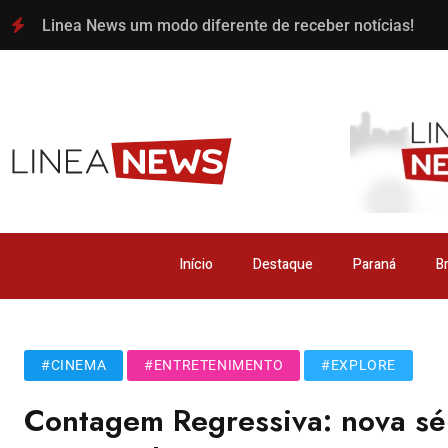
Linea News um modo diferente de receber notícias!
Início
Destaque
Paraná
Br
#CINEMA
#ENTRETENIMENTO
#EXPLORE
Contagem Regressiva: nova sér