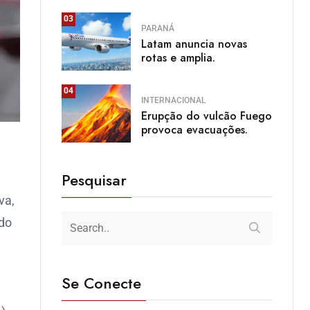
03
PARANÁ
Latam anuncia novas
rotas e amplia.
04
INTERNACIONAL
Erupção do vulcão Fuego
provoca evacuações.
Pesquisar
va,
ado
Se Conecte