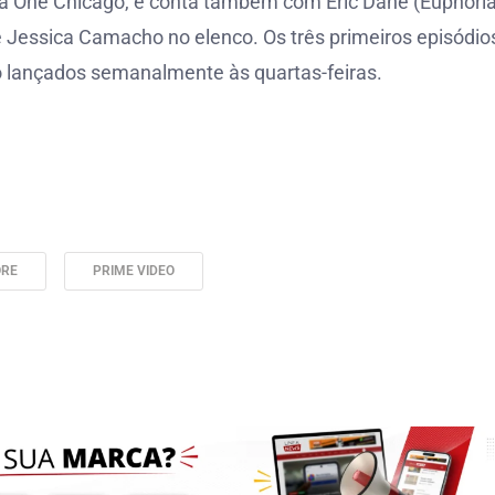
quia One Chicago, e conta também com Eric Dane (Euphoria
e Jessica Camacho no elenco. Os três primeiros episódios
o lançados semanalmente às quartas-feiras.
ORE
PRIME VIDEO