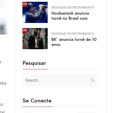
03
DESTAQUE
ENTRETENIMENTO
Hoobastank anuncia
turnê no Brasil com.
04
DESTAQUE
ENTRETENIMENTO
BK’ anuncia turnê de 10
anos.
Pesquisar
o
ores
Se Conecte
o.
tal