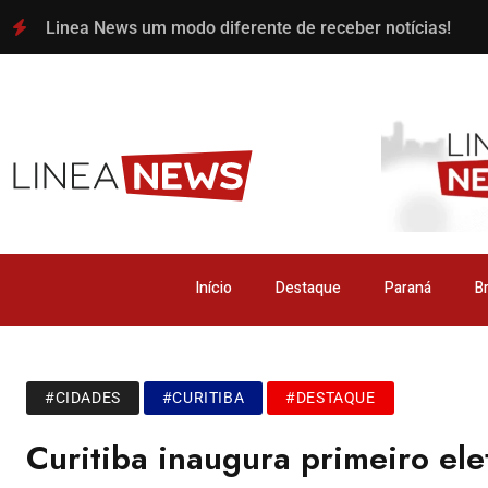
Linea News um modo diferente de receber notícias!
Início
Destaque
Paraná
Br
#CIDADES
#CURITIBA
#DESTAQUE
Curitiba inaugura primeiro el