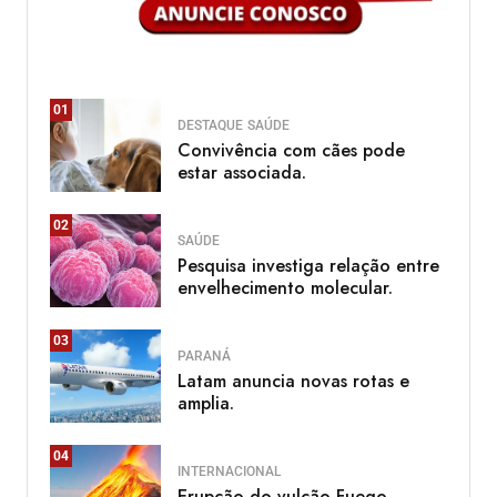
01
DESTAQUE
SAÚDE
Convivência com cães pode
estar associada.
02
SAÚDE
Pesquisa investiga relação entre
envelhecimento molecular.
03
PARANÁ
Latam anuncia novas rotas e
amplia.
04
INTERNACIONAL
Erupção do vulcão Fuego