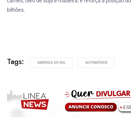
carnes, óleo de soja e madeira, e reforça a posição 
bilhões.
Tags:
AMÉRICA DO SUL
AUTOMÓVEIS