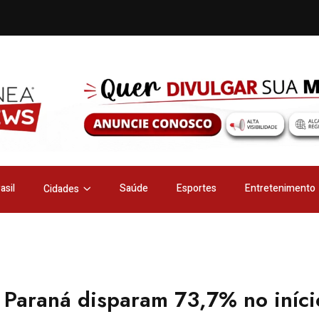
asil
Saúde
Esportes
Entretenimento
Cidades
 Paraná disparam 73,7% no iníci