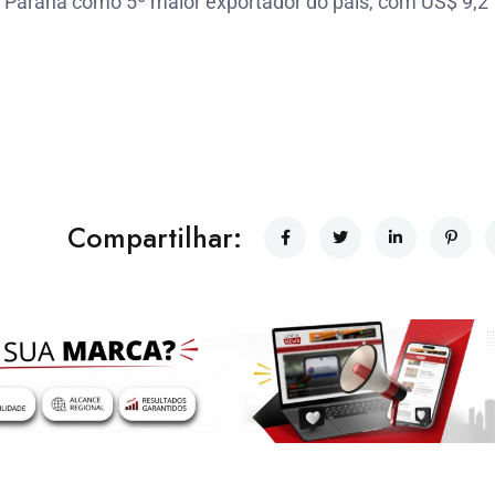
do Paraná como 5º maior exportador do país, com US$ 9,2
Compartilhar: