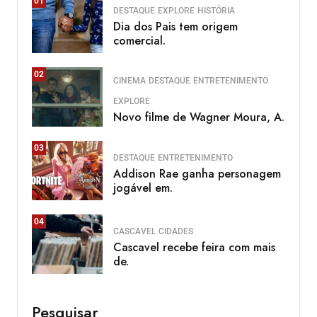
01
DESTAQUE
EXPLORE
HISTÓRIA
Dia dos Pais tem origem
comercial.
02
CINEMA
DESTAQUE
ENTRETENIMENTO
EXPLORE
Novo filme de Wagner Moura, A.
03
DESTAQUE
ENTRETENIMENTO
Addison Rae ganha personagem
jogável em.
04
CASCAVEL
CIDADES
Cascavel recebe feira com mais
de.
Pesquisar