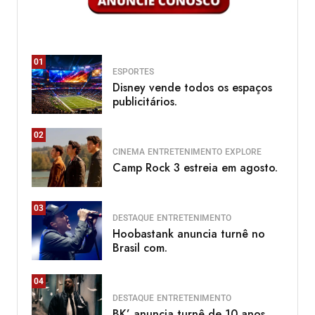
01
ESPORTES
Disney vende todos os espaços
publicitários.
02
CINEMA
ENTRETENIMENTO
EXPLORE
Camp Rock 3 estreia em agosto.
03
DESTAQUE
ENTRETENIMENTO
Hoobastank anuncia turnê no
Brasil com.
04
DESTAQUE
ENTRETENIMENTO
BK’ anuncia turnê de 10 anos.