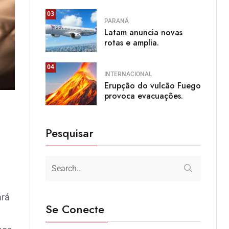
03
PARANÁ
Latam anuncia novas
rotas e amplia.
04
INTERNACIONAL
Erupção do vulcão Fuego
provoca evacuações.
Pesquisar
ará
Se Conecte