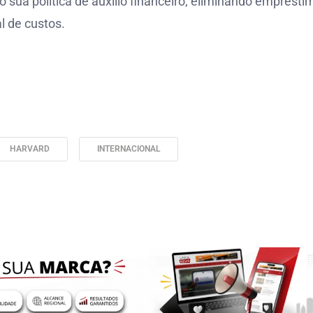
sua política de auxílio financeiro, eliminando emprésti
l de custos.
HARVARD
INTERNACIONAL