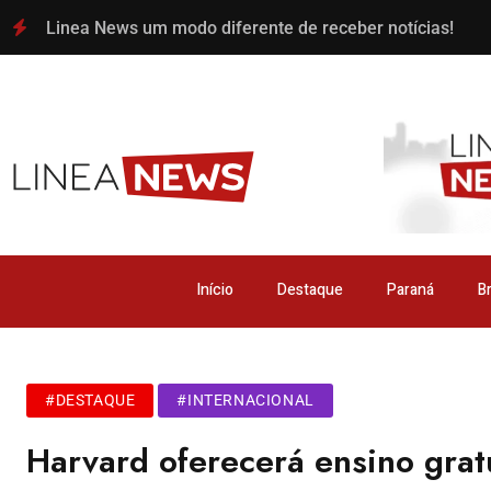
Linea News um modo diferente de receber notícias!
Início
Destaque
Paraná
Br
#DESTAQUE
#INTERNACIONAL
Harvard oferecerá ensino gratu