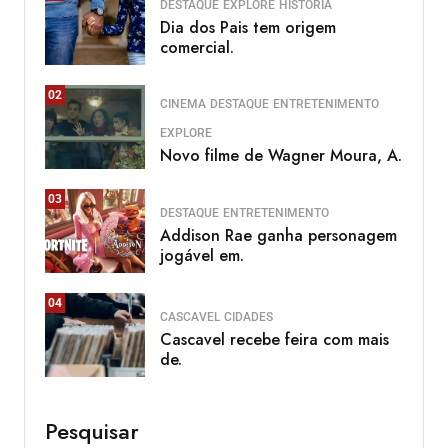
DESTAQUE
EXPLORE
HISTÓRIA
Dia dos Pais tem origem
comercial.
02
CINEMA
DESTAQUE
ENTRETENIMENTO
EXPLORE
Novo filme de Wagner Moura, A.
03
DESTAQUE
ENTRETENIMENTO
Addison Rae ganha personagem
jogável em.
04
CASCAVEL
CIDADES
Cascavel recebe feira com mais
de.
Pesquisar