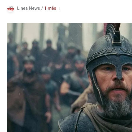
Linea News /
1 mês