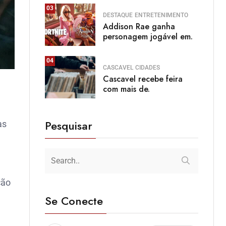
03
DESTAQUE
ENTRETENIMENTO
Addison Rae ganha
personagem jogável em.
04
CASCAVEL
CIDADES
Cascavel recebe feira
com mais de.
Pesquisar
as
ção
Se Conecte