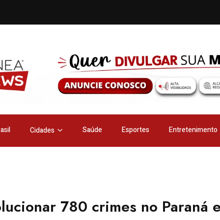
asil
Saúde
Esportes
Entretenimento
Cidades
olucionar 780 crimes no Paraná 