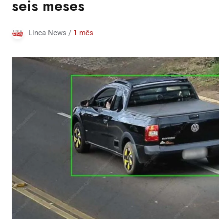
seis meses
Linea News /
1 mês