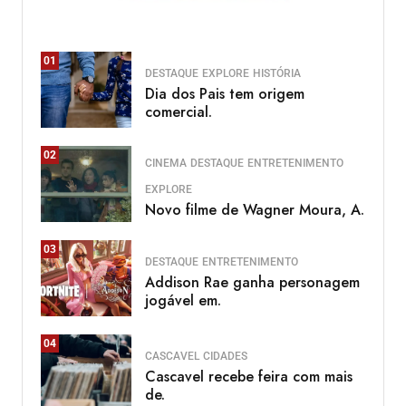
01
DESTAQUE
EXPLORE
HISTÓRIA
Dia dos Pais tem origem
comercial.
02
CINEMA
DESTAQUE
ENTRETENIMENTO
EXPLORE
Novo filme de Wagner Moura, A.
03
DESTAQUE
ENTRETENIMENTO
Addison Rae ganha personagem
jogável em.
04
CASCAVEL
CIDADES
Cascavel recebe feira com mais
de.