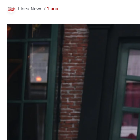
Linea News /
1 ano