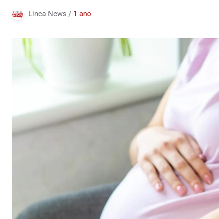
Linea News /
1 ano