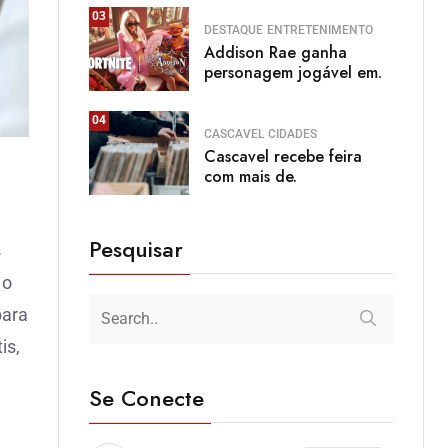
03
DESTAQUE
ENTRETENIMENTO
Addison Rae ganha
personagem jogável em.
04
CASCAVEL
CIDADES
Cascavel recebe feira
com mais de.
Pesquisar
s
 o
para
is,
Se Conecte