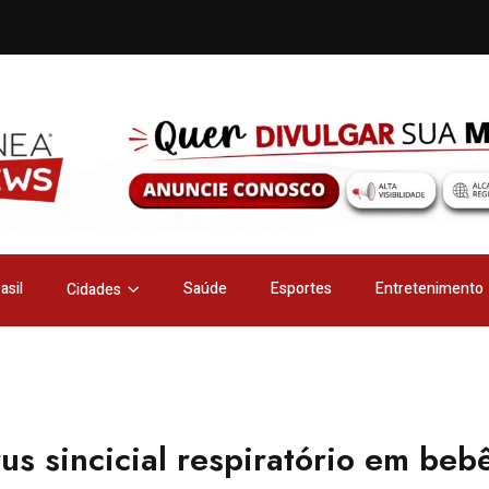
asil
Saúde
Esportes
Entretenimento
Cidades
us sincicial respiratório em beb