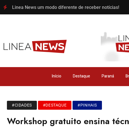
Linea News um modo diferente de receber notícias!
Início
Destaque
Paraná
Br
#CIDADES
#DESTAQUE
#PINHAIS
Workshop gratuito ensina téc