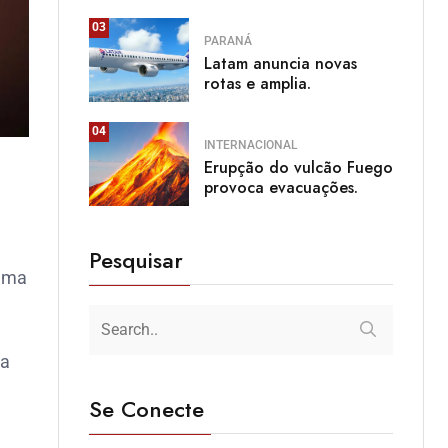
03
PARANÁ
Latam anuncia novas
rotas e amplia.
04
INTERNACIONAL
Erupção do vulcão Fuego
provoca evacuações.
Pesquisar
 uma
da
Se Conecte