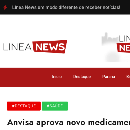
Linea News um modo diferente de receber notícias!
Início
Destaque
Paraná
Br
#DESTAQUE
#SAÚDE
Anvisa aprova novo medicamen