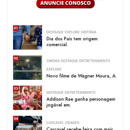
01
DESTAQUE
EXPLORE
HISTÓRIA
Dia dos Pais tem origem
comercial.
02
CINEMA
DESTAQUE
ENTRETENIMENTO
EXPLORE
Novo filme de Wagner Moura, A.
03
DESTAQUE
ENTRETENIMENTO
Addison Rae ganha personagem
jogável em.
04
CASCAVEL
CIDADES
Cascavel recebe feira com mais