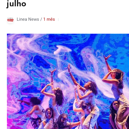
julho
Linea News /
1 mês