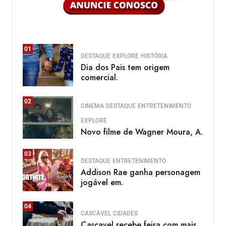
01
DESTAQUE
EXPLORE
HISTÓRIA
Dia dos Pais tem origem
comercial.
02
CINEMA
DESTAQUE
ENTRETENIMENTO
EXPLORE
Novo filme de Wagner Moura, A.
03
DESTAQUE
ENTRETENIMENTO
Addison Rae ganha personagem
jogável em.
04
CASCAVEL
CIDADES
Cascavel recebe feira com mais