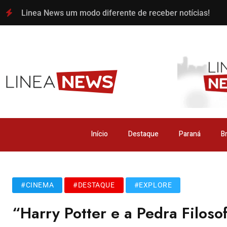
Linea News um modo diferente de receber notícias!
Início
Destaque
Paraná
Br
#CINEMA
#DESTAQUE
#EXPLORE
“Harry Potter e a Pedra Filosof