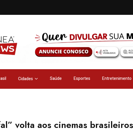
asil
Saúde
Esportes
Entretenimento
Cidades
al” volta aos cinemas brasileiro