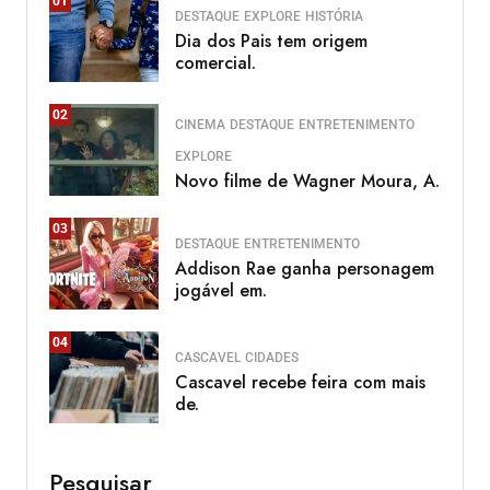
01
DESTAQUE
EXPLORE
HISTÓRIA
Dia dos Pais tem origem
comercial.
02
CINEMA
DESTAQUE
ENTRETENIMENTO
EXPLORE
Novo filme de Wagner Moura, A.
03
DESTAQUE
ENTRETENIMENTO
Addison Rae ganha personagem
jogável em.
04
CASCAVEL
CIDADES
Cascavel recebe feira com mais
de.
Pesquisar