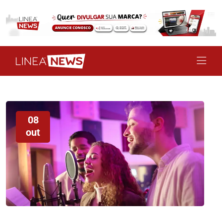
08
out