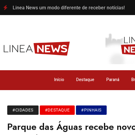
Linea News um modo diferente de receber notícias!
Início
Destaque
Paraná
Br
#CIDADES
#DESTAQUE
#PINHAIS
Parque das Águas recebe novo 