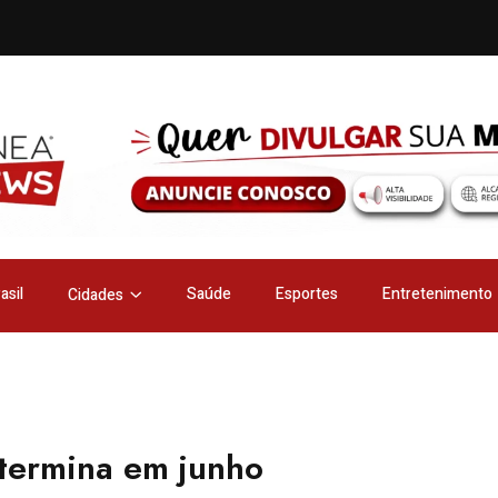
asil
Saúde
Esportes
Entretenimento
Cidades
 termina em junho