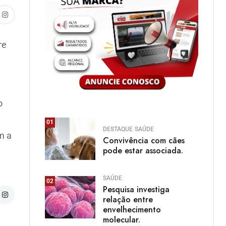
re
o
01
DESTAQUE
SAÚDE
m a
Convivência com cães
pode estar associada.
SAÚDE
02
Pesquisa investiga
relação entre
envelhecimento
molecular.