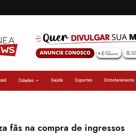
asil
Saúde
Esportes
Entretenimento
Cidades
iza fãs na compra de ingressos