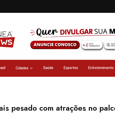
asil
Saúde
Esportes
Entretenimento
Cidades
ais pesado com atrações no palc