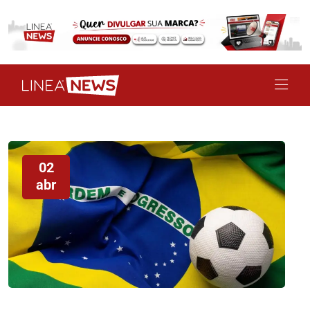
02
abr