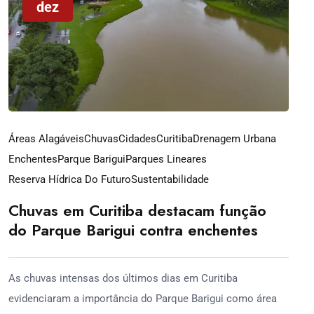
dez
Áreas Alagáveis
Chuvas
Cidades
Curitiba
Drenagem Urbana
Enchentes
Parque Barigui
Parques Lineares
Reserva Hídrica Do Futuro
Sustentabilidade
Chuvas em Curitiba destacam função
do Parque Barigui contra enchentes
As chuvas intensas dos últimos dias em Curitiba
evidenciaram a importância do Parque Barigui como área