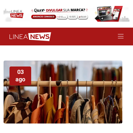
03
ago