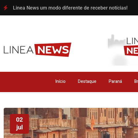
Linea News um modo diferente de receber notícias!
Início
Destaque
Paraná
Br
02
jul