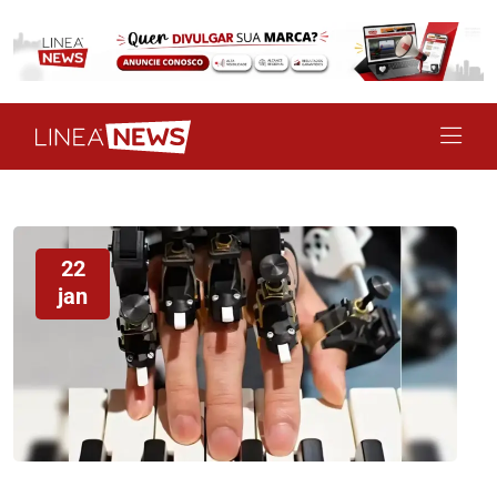
22
jan