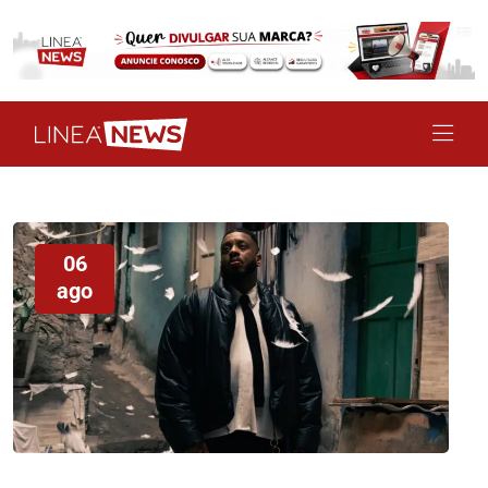
06
ago