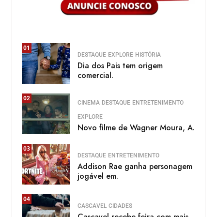
01
DESTAQUE
EXPLORE
HISTÓRIA
Dia dos Pais tem origem
comercial.
02
CINEMA
DESTAQUE
ENTRETENIMENTO
EXPLORE
Novo filme de Wagner Moura, A.
03
DESTAQUE
ENTRETENIMENTO
Addison Rae ganha personagem
jogável em.
04
CASCAVEL
CIDADES
Cascavel recebe feira com mais