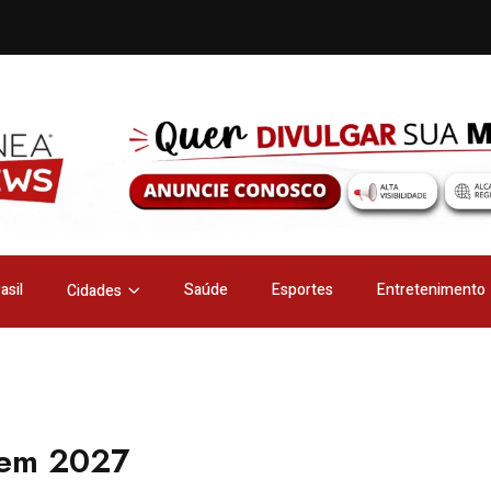
asil
Saúde
Esportes
Entretenimento
Cidades
l em 2027