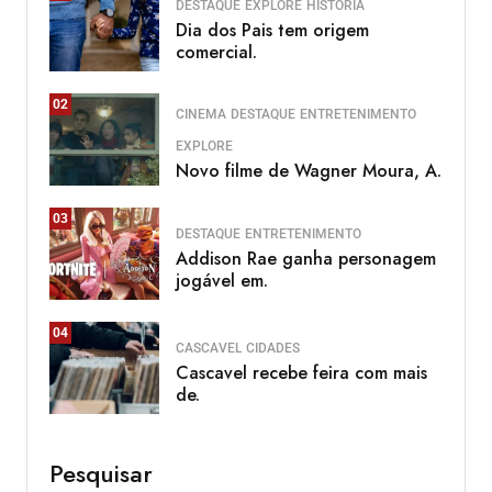
DESTAQUE
EXPLORE
HISTÓRIA
Dia dos Pais tem origem
comercial.
02
CINEMA
DESTAQUE
ENTRETENIMENTO
EXPLORE
Novo filme de Wagner Moura, A.
03
DESTAQUE
ENTRETENIMENTO
Addison Rae ganha personagem
jogável em.
04
CASCAVEL
CIDADES
Cascavel recebe feira com mais
de.
Pesquisar