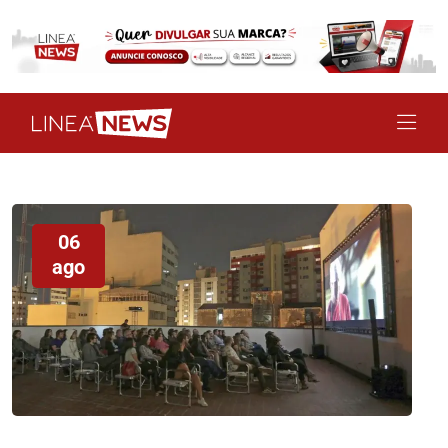
06
ago