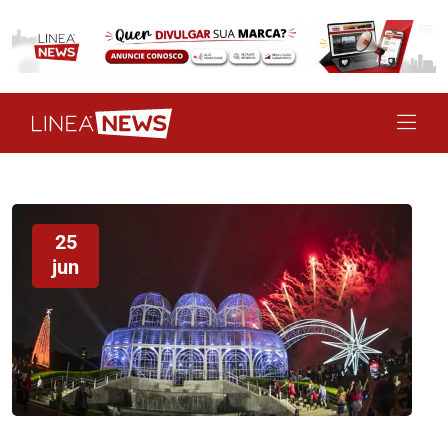
25
jun