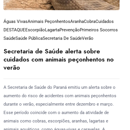
Águas Vivas
Animais Peçonhentos
Aranha
Cobra
Cuidados
DESTAQUE
Escorpião
Lagarta
Prevenção
Primeiros Socorros
Saúde
Saúde Pública
Secretaria De Saúde
Verão
Secretaria de Saúde alerta sobre
cuidados com animais peçonhentos no
verão
A Secretaria de Saúde do Paraná emitiu um alerta sobre o
aumento do risco de acidentes com animais peçonhentos
durante o verão, especialmente entre dezembro e março.
Esse período coincide com o aumento da atividade de
animais como cobras, escorpiões, aranhas, lagartas e
animais aquáticos, como águas-vivas e caravelas. A