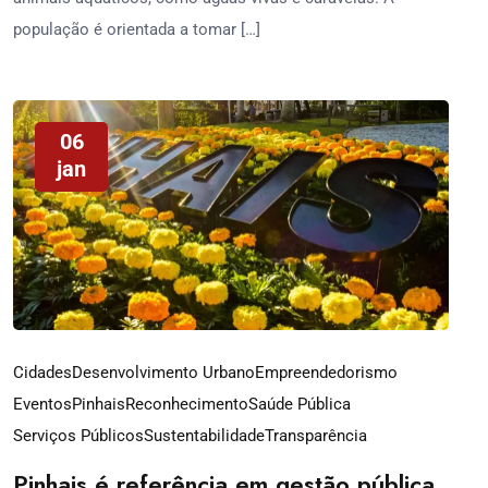
população é orientada a tomar […]
06
jan
Cidades
Desenvolvimento Urbano
Empreendedorismo
Eventos
Pinhais
Reconhecimento
Saúde Pública
Serviços Públicos
Sustentabilidade
Transparência
Pinhais é referência em gestão pública