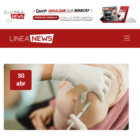
30
abr