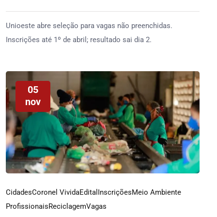
Unioeste abre seleção para vagas não preenchidas.
Inscrições até 1º de abril; resultado sai dia 2.
05
nov
Cidades
Coronel Vivida
Edital
Inscrições
Meio Ambiente
Profissionais
Reciclagem
Vagas