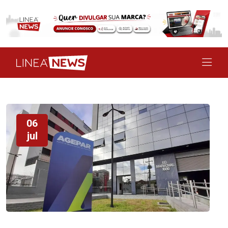
06
jul