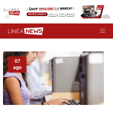
07
ago