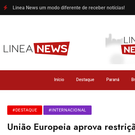
Linea News um modo diferente de receber notícias!
Início
Destaque
Paraná
Br
#DESTAQUE
#INTERNACIONAL
União Europeia aprova restriç