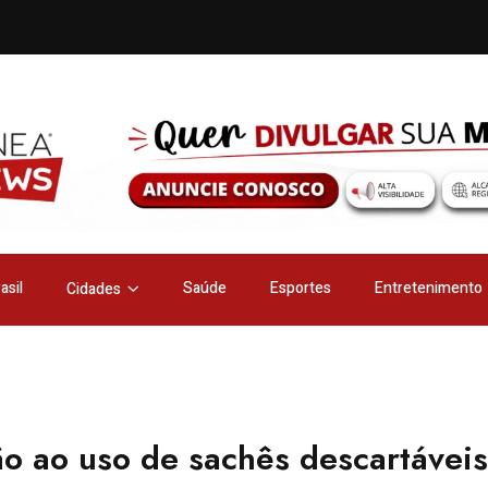
asil
Saúde
Esportes
Entretenimento
Cidades
ão ao uso de sachês descartáveis