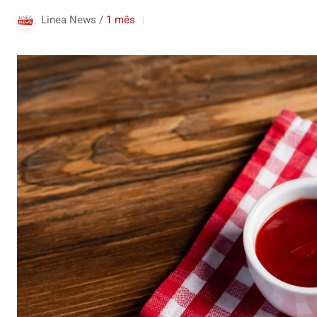
Linea News /
1 mês