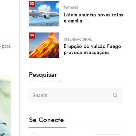
03
PARANÁ
Latam anuncia novas rotas
e amplia.
04
INTERNACIONAL
Erupção do vulcão Fuego
6 para
provoca evacuações.
Pesquisar
Se Conecte