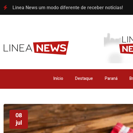
Linea News um modo diferente de receber notícias!
Início
Destaque
Paraná
Br
08
jul