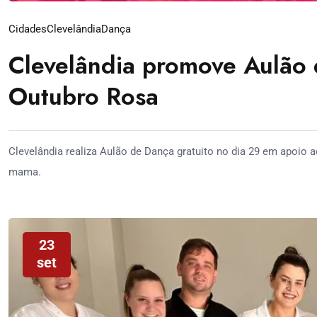
Cidades
Clevelândia
Dança
Clevelândia promove Aulã
Outubro Rosa
Clevelândia realiza Aulão de Dança gratuito no dia 29 em apoio 
mama.
23
set