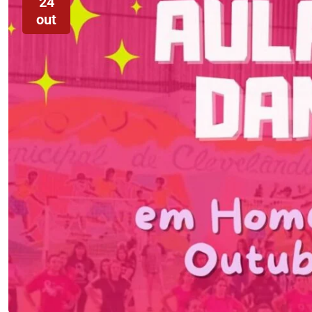
24
out