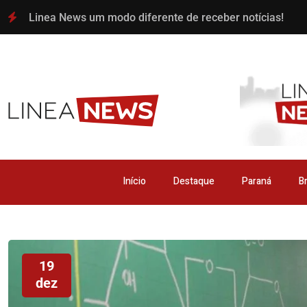
Linea News um modo diferente de receber notícias!
Início
Destaque
Paraná
Br
19
dez