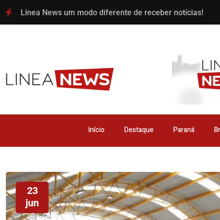
Linea News um modo diferente de receber notícias!
Início
Destaque
Paraná
Br
23
jun