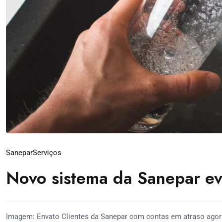
Sanepar
Serviços
Novo sistema da Sanepar ev
Imagem: Envato Clientes da Sanepar com contas em atraso agor