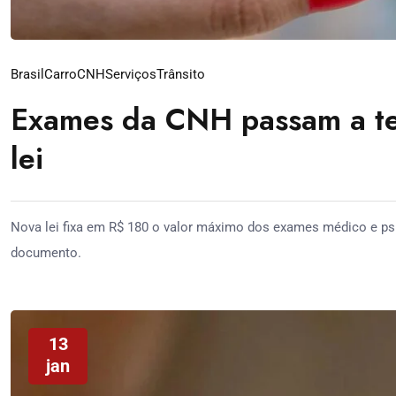
Brasil
Carro
CNH
Serviços
Trânsito
Exames da CNH passam a te
lei
Nova lei fixa em R$ 180 o valor máximo dos exames médico e p
documento.
13
jan