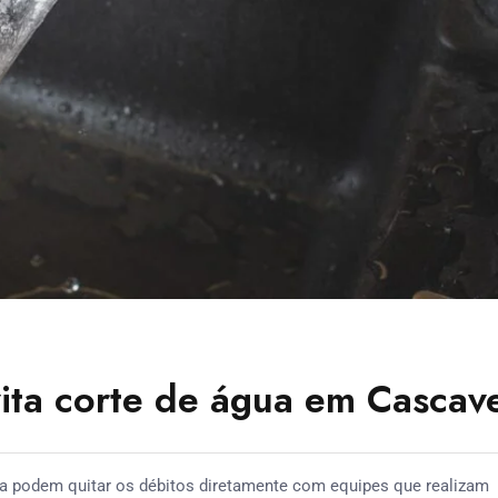
ita corte de água em Cascav
a podem quitar os débitos diretamente com equipes que realizam