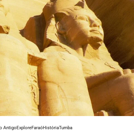
o Antigo
Explore
Faraó
História
Tumba