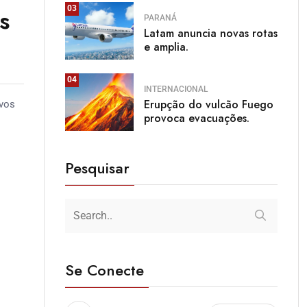
03
s
PARANÁ
Latam anuncia novas rotas
e amplia.
04
INTERNACIONAL
Erupção do vulcão Fuego
ovos
provoca evacuações.
Pesquisar
Se Conecte