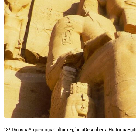
18ª Dinastia
Arqueologia
Cultura Egípcia
Descoberta Histórica
Egit