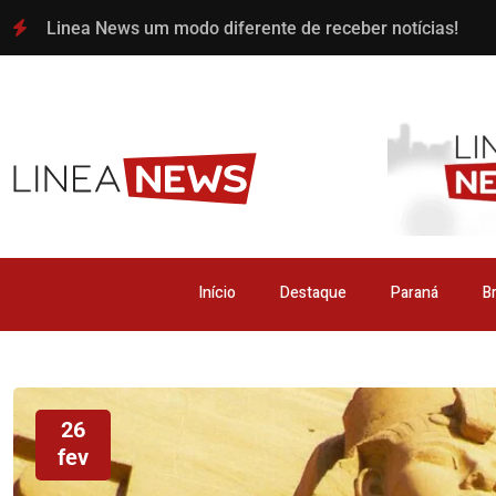
Linea News um modo diferente de receber notícias!
Início
Destaque
Paraná
Br
26
fev